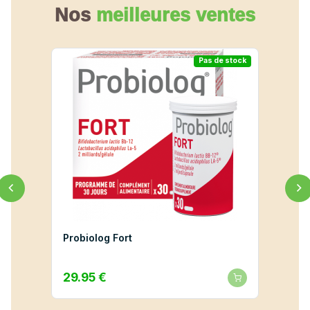
Nos
meilleures ventes
e stock
Pas de stock
Probiolog Fort
La Ro
Crème
29.95 €
25.9